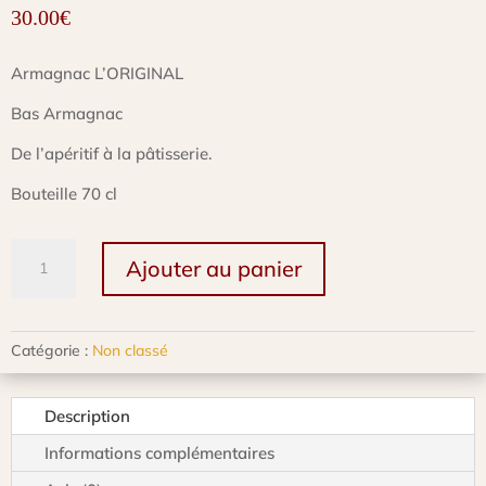
30.00
€
Armagnac L’ORIGINAL
Bas Armagnac
De l’apéritif à la pâtisserie.
Bouteille 70 cl
quantité
Ajouter au panier
de
Armagnac
L'ORIGINAL,
42°vol
Catégorie :
Non classé
-
70
cl
Description
Informations complémentaires