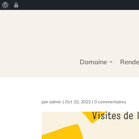
À
Age
propos
Gate
de
WordPress
Domaine
Rendez
par
admin
|
Oct 10, 2023
|
0 commentaires