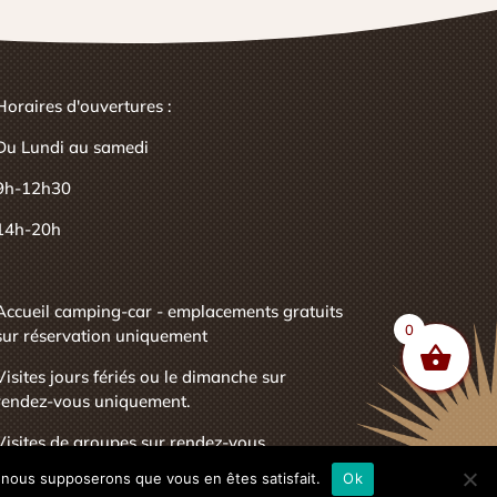
Horaires d'ouvertures :
Du Lundi au samedi
9h-12h30
14h-20h
Accueil camping-car - emplacements gratuits
0
sur réservation uniquement
Visites jours fériés ou le dimanche sur
rendez-vous uniquement.
Visites de groupes sur rendez-vous.
e, nous supposerons que vous en êtes satisfait.
Ok