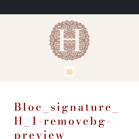
Bloc_signature_
H_1-removebg-
preview