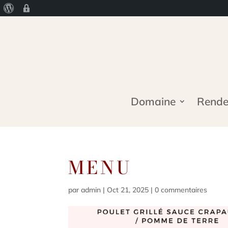
À
Age
propos
Gate
de
WordPress
Domaine
Rendez
MENU
par
admin
|
Oct 21, 2025
|
0 commentaires